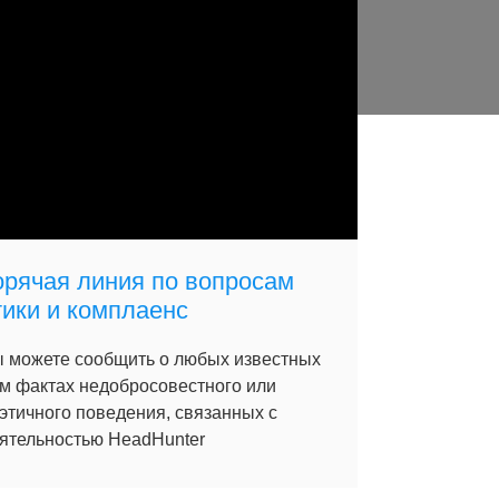
орячая линия по вопросам
тики и комплаенс
 можете сообщить о любых известных
м фактах недобросовестного или
этичного поведения, связанных с
ятельностью HeadHunter