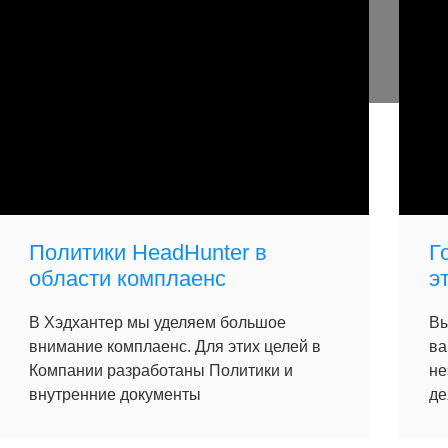
Политики HeadHunter в
Г
области комплаенс
э
В Хэдхантер мы уделяем большое
Вы
внимание комплаенс. Для этих целей в
ва
Компании разработаны Политики и
не
внутренние документы
де